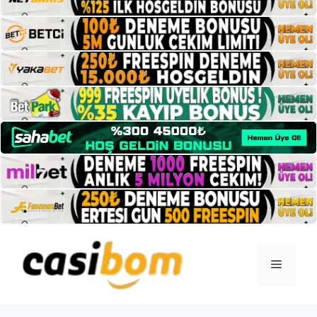
İçeriğe
atla
Menü