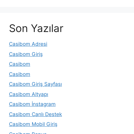
Son Yazılar
Casibom Adresi
Casibom Giriş
Casibom
Casibom
Casibom Giriş Sayfası
Casibom Altyapı
Casibom İnstagram
Casibom Canlı Destek
Casibom Mobil Giriş