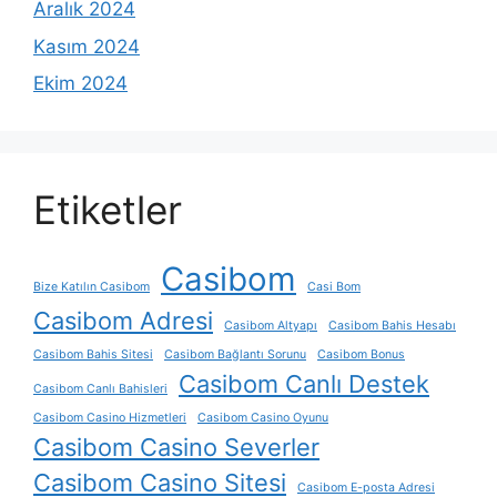
Aralık 2024
Kasım 2024
Ekim 2024
Etiketler
Casibom
Bize Katılın Casibom
Casi Bom
Casibom Adresi
Casibom Altyapı
Casibom Bahis Hesabı
Casibom Bahis Sitesi
Casibom Bağlantı Sorunu
Casibom Bonus
Casibom Canlı Destek
Casibom Canlı Bahisleri
Casibom Casino Hizmetleri
Casibom Casino Oyunu
Casibom Casino Severler
Casibom Casino Sitesi
Casibom E-posta Adresi