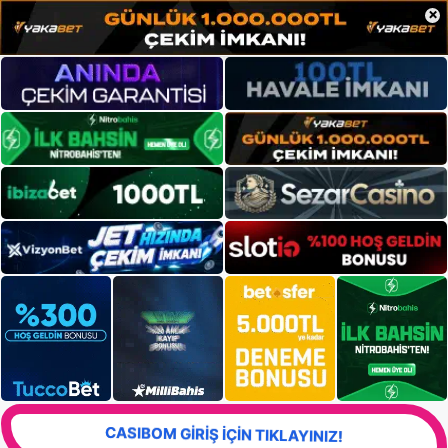
×
CASIBOM GİRİŞ İÇİN TIKLAYINIZ!