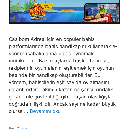
Casibom Adresi için en popüler bahis
platformlarında bahis handikapını kullanarak e-
spor müsabakalarına bahis oynamak
mümkündür. Bazı maçlarda baskın takımlar,
rakiplerinin oyun alanını eşitlemek için oyunun
başında bir handikap oluşturabilirler. Bu
yöntem, bahisçilerin eşit sayıda oy almasını
garanti eder. Takımın kazanma şansı, ondalık
gösterimle gösterildiği gibi, başarı olasılığıyla
doğrudan ilişkilidir. Ancak sayı ne kadar büyük
olursa …
Devamını oku
Kategoriler
Giriş