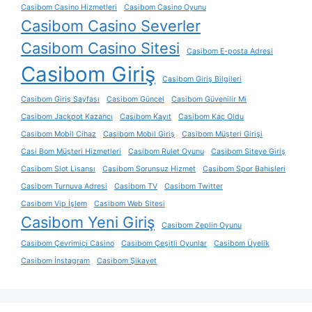
Casibom Casino Hizmetleri
Casibom Casino Oyunu
Casibom Casino Severler
Casibom Casino Sitesi
Casibom E-posta Adresi
Casibom Giriş
Casibom Giriş Bilgileri
Casibom Giriş Sayfası
Casibom Güncel
Casibom Güvenilir Mi
Casibom Jackpot Kazancı
Casibom Kayıt
Casibom Kaç Oldu
Casibom Mobil Cihaz
Casibom Mobil Giriş
Casibom Müşteri Girişi
Casi Bom Müşteri Hizmetleri
Casibom Rulet Oyunu
Casibom Siteye Giriş
Casibom Slot Lisansı
Casibom Sorunsuz Hizmet
Casibom Spor Bahisleri
Casibom Turnuva Adresi
Casibom TV
Casibom Twitter
Casibom Vip İşlem
Casibom Web Sitesi
Casibom Yeni Giriş
Casibom Zeplin Oyunu
Casibom Çevrimiçi Casino
Casibom Çeşitli Oyunlar
Casibom Üyelik
Casibom İnstagram
Casibom Şikayet