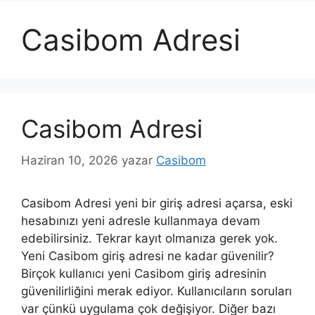
Casibom Adresi
Casibom Adresi
Haziran 10, 2026
yazar
Casibom
Casibom Adresi yeni bir giriş adresi açarsa, eski
hesabınızı yeni adresle kullanmaya devam
edebilirsiniz. Tekrar kayıt olmanıza gerek yok.
Yeni Casibom giriş adresi ne kadar güvenilir?
Birçok kullanıcı yeni Casibom giriş adresinin
güvenilirliğini merak ediyor. Kullanıcıların soruları
var çünkü uygulama çok değişiyor. Diğer bazı