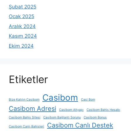
Şubat 2025
Ocak 2025
Aralık 2024
Kasım 2024
Ekim 2024
Etiketler
Casibom
Bize Katılın Casibom
Casi Bom
Casibom Adresi
Casibom Altyapı
Casibom Bahis Hesabı
Casibom Bahis Sitesi
Casibom Bağlantı Sorunu
Casibom Bonus
Casibom Canlı Destek
Casibom Canlı Bahisleri