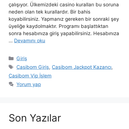
çalışıyor. Ülkemizdeki casino kuralları bu soruna
neden olan tek kurallardır. Bir bahis
koyabilirsiniz. Yapmanız gereken bir sonraki şey
üyeliğe kaydolmaktır. Programı başlattıktan
sonra hesabınıza giriş yapabilirsiniz. Hesabınıza
…
Devamını oku
Kategoriler
Giriş
Etiketler
Casibom Giriş
,
Casibom Jackpot Kazancı
,
Casibom Vip İşlem
Yorum yap
Son Yazılar