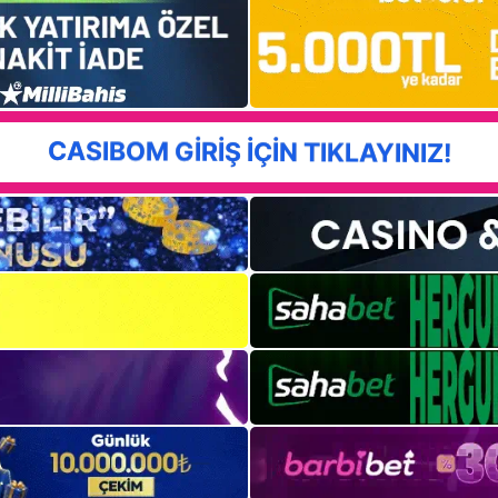
CASIBOM GİRİŞ İÇİN TIKLAYINIZ!