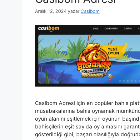
Aralık 12, 2024
yazar
Casibom
Casibom Adresi için en popüler bahis plat
müsabakalarına bahis oynamak mümkündür.
oyun alanını eşitlemek için oyunun başında
bahisçilerin eşit sayıda oy almasını garan
gösterildiği gibi, başarı olasılığıyla doğru