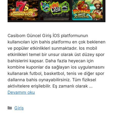
Casibom Güncel Giriş İOS platformunun
kullanıcıları için bahis platformu en çok beklenen
ve popüler etkinlikleri sunmaktadır. Ios mobil
etkinlikleri temel bir unsur olarak üst düzey spor
bahislerini kapsar. Daha fazla heyecan için
kombine kuponlar da sağlayan ios uygulamasını
kullanarak futbol, ​​basketbol, ​​tenis ve diğer spor
dallarına bahis oynayabilirsiniz. Tüm fiziksel
aktivitelere erişilebilir. Eş zamanlı olarak …
Devamını oku
Kategoriler
Giriş