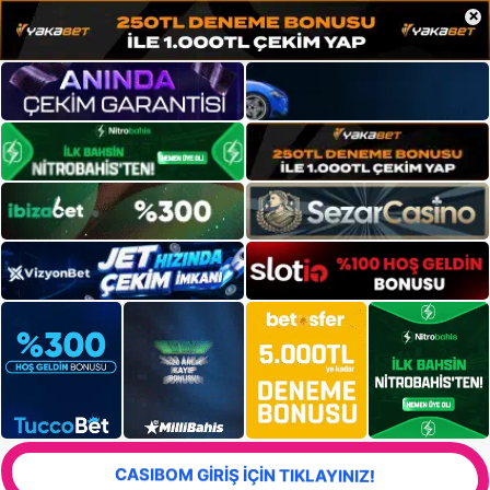
×
CASIBOM GİRİŞ İÇİN TIKLAYINIZ!