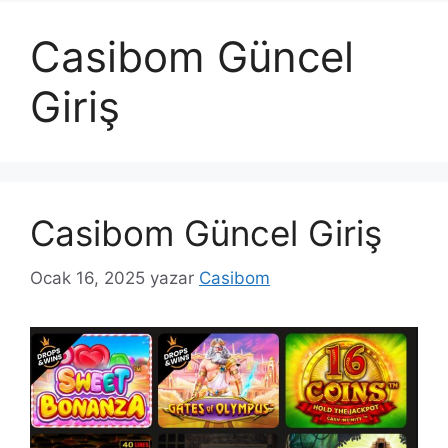
Casibom Güncel
Giriş
Casibom Güncel Giriş
Ocak 16, 2025
yazar
Casibom