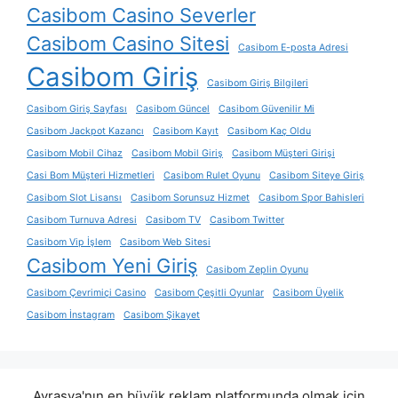
Casibom Casino Severler
Casibom Casino Sitesi
Casibom E-posta Adresi
Casibom Giriş
Casibom Giriş Bilgileri
Casibom Giriş Sayfası
Casibom Güncel
Casibom Güvenilir Mi
Casibom Jackpot Kazancı
Casibom Kayıt
Casibom Kaç Oldu
Casibom Mobil Cihaz
Casibom Mobil Giriş
Casibom Müşteri Girişi
Casi Bom Müşteri Hizmetleri
Casibom Rulet Oyunu
Casibom Siteye Giriş
Casibom Slot Lisansı
Casibom Sorunsuz Hizmet
Casibom Spor Bahisleri
Casibom Turnuva Adresi
Casibom TV
Casibom Twitter
Casibom Vip İşlem
Casibom Web Sitesi
Casibom Yeni Giriş
Casibom Zeplin Oyunu
Casibom Çevrimiçi Casino
Casibom Çeşitli Oyunlar
Casibom Üyelik
Casibom İnstagram
Casibom Şikayet
Avrasya'nın en büyük reklam platformunda olmak için